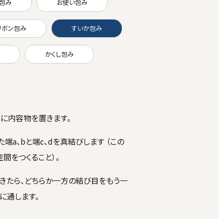
包み
お使い包み
リボン包み
すいか包み
かくし包み
に内容物を置きます。
端a、bと端c、dを真結びします （この
間をつくること）。
きたら、どちらか一方の結び目をもう一
に通します。