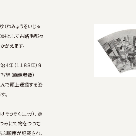
抄（わみょうるいじゅ
くの註として古路毛都々
かがえます。
４年（１１８８年）９
古写経（画像参照）
んで頭上運搬する姿
す。
そうぞくしょう）』源
つつみにて物をつつむ
結ぶ順序が記載され、