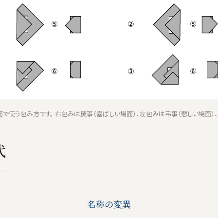
で使う包み方です。 右包みは慶事（喜ばしい場面）、左包みは弔事（悲しい場面）
代
名称の変異