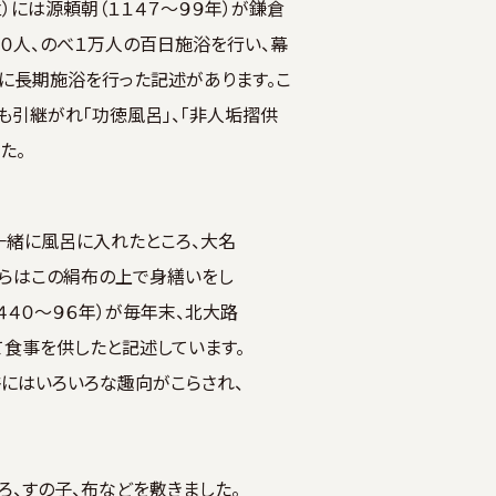
立）には源頼朝（１１４７～９９年）が鎌倉
０人、のべ１万人の百日施浴を行い、幕
に長期施浴を行った記述があります。こ
も引継がれ「功徳風呂」、「非人垢摺供
た。
一緒に風呂に入れたところ、大名
からはこの絹布の上で身繕いをし
４４０～９６年）が毎年末、北大路
食事を供したと記述しています。
浴にはいろいろな趣向がこらされ、
、すの子、布などを敷きました。