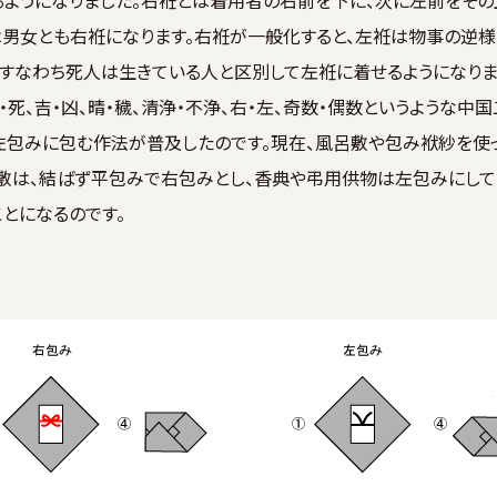
ようになりました。右袵とは着用者の右前を下に、次に左前をその
男女とも右袵になります。右袵が一般化すると、左袵は物事の逆様
、すなわち死人は生きている人と区別して左袵に着せるようになり
死、吉・凶、晴・穢、清浄・不浄、右・左、奇数・偶数というような中
包みに包む作法が普及したのです。現在、風呂敷や包み袱紗を使
は、結ばず平包みで右包みとし、香典や弔用供物は左包みにしてい
とになるのです。