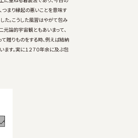
上に重ねる着装法であり、今日の
、つまり縁起の悪いことを意味す
ました。こうした風習はやがて包み
国二元論的宇宙観ともあいまって、
って贈りものをする時、例えば結納
ます。実に１２７０年余に及ぶ包