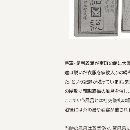
将軍・足利義満が室町の館に大湯
達は脱いだ衣服を家紋入りの絹布
た、という記録が残っています。ま
の屋敷で両親追福の風呂を催し、
ここでいう風呂とは社交儀礼の場
浴後には茶の湯や酒宴が催されま
当時の風呂は蒸気浴で、蒸風呂に