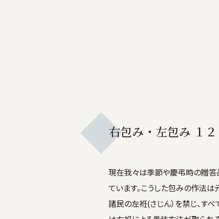
右包み・左包み １
現在我々は季節や慶弔時の贈答
ています。こうした包みの作法は元
諸民の左袵(さじん）を禁じ、す