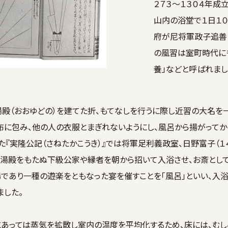
２７３～１３０４年成
山内の浴堂で１日１０
府が尼将軍政子追善
の風習は室町時代に
養」などと呼ばれまし
殿（おおゆどの）を建てた折、もてなしを行うに際し近習の大名を
に包み、他の人の衣服とまぎれないようにし、風呂から揚がって
た『実隆公記（さねたかこうき）』では将軍足利義政室、日野富子（１
湯殿をもたぬ下級公家や縁者を朝から招いて入浴させ、お斎として
であり一種の遊楽をともなった宴を催すことを「風呂」といい、入
した。
あっては蒸気を拡散し室内の温度を平均化するため、床には、むしろ