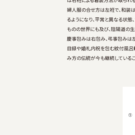
は右袵による着装方法が取られる
婦人服の合せ方は左袵で、和装は
るようになり、平常と異なる状態
ものの世界にも及び、陰陽道の生・
慶事包みは右包み、弔事包みは左
目録や婚礼内祝を包む紋付風呂敷
み方の伝統が今も継続しているこ