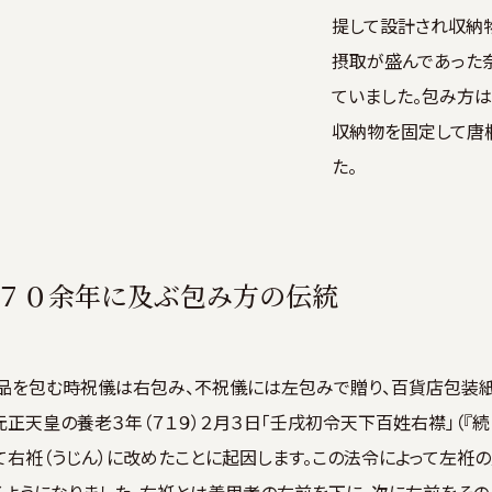
提して設計され収納
摂取が盛んであった
ていました。包み方
収納物を固定して唐
た。
２７０余年に及ぶ包み方の伝統
品を包む時祝儀は右包み、不祝儀には左包みで贈り、百貨店包装
正天皇の養老３年（７１９）２月３日「壬戌初令天下百姓右襟」（『
べて右袵（うじん）に改めたことに起因します。この法令によって左袵