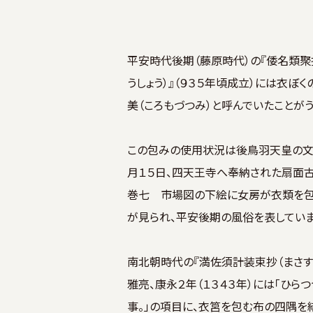
平安時代後期（藤原時代）の『倭名類聚
うしょう）』（９３５年頃成立）には衣ぼ
美（ころもづつみ）と呼んでいたことがう
この包みの使用状況は後鳥羽天皇の文治
月１５日、四天王寺へ奉納された扇面
巻七 市場図の下絵に女房が衣類を包
が見られ、平安後期の風俗を表していま
南北朝時代の『満佐須計装束抄（まさすけ
雅亮、康永２年（１３４３年）には「ひら
事。」の項目に、衣筥を包む布の四隅を