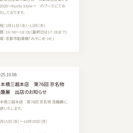
2026～Kyoto Style～ のブースにてお
ちしております。
程：3月11日（水）・12日（木）
間：10：00～18：00（最終日は17：00まで）
場：京都市勧業館「みやこめっせ」
25.10.08
日本橋三越本店 第76回 京名物
洛趣展 出店のお知らせ
本橋三越本店 第76回 京名物 洛趣展に
店いたします。
0月15日（水）〜10月20日（月）