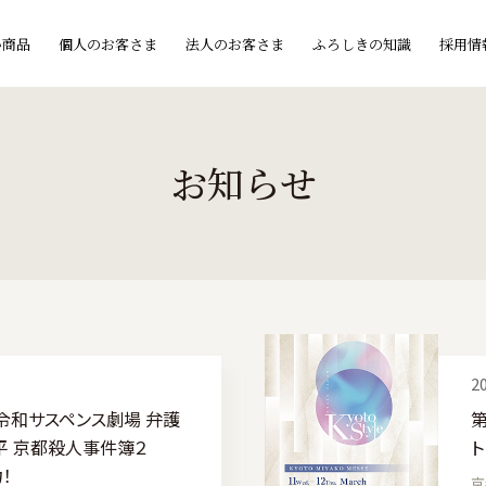
い商品
個人のお客さま
法人のお客さま
ふろしきの知識
採用情
お知らせ
20
 令和サスペンス劇場 弁護
第
平 京都殺人事件簿２
ト
！
京