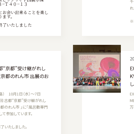
千
３−Ｔ４０−１３
れ
とお会い出来ることを楽し
ります。
※
終了いたしました
20
古都“京都”受け継がれし
E
大京都のれん市 出展のお
K
） 10月1日（水）〜7日
E
3回 古都“京都”受け継がれし
M
京都のれん市 」に「風呂敷専門
万
として参加しています。
了いたしました。