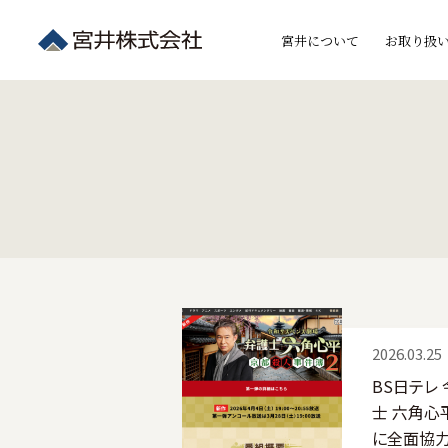
宮井について
お取り扱
2026.03.25
BS日テレ
士 六角心
に全面協力