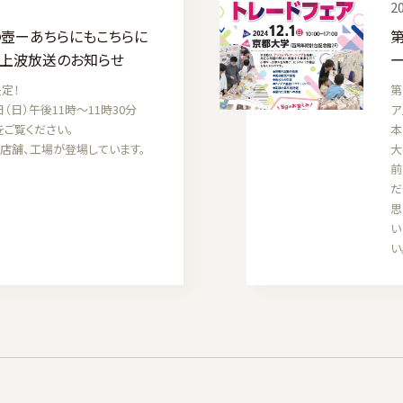
20
美の壺ーあちらにもこちらに
第
地上波放送のお知らせ
ー
定！
第
日（日）午後11時〜11時30分
ア
をご覧ください。
本
店舗、工場が登場しています。
大
前
だ
思
い
い