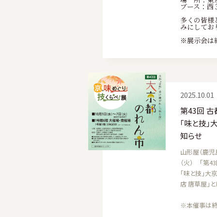
ブース：西
多くの皆様
みにしてお
※展示会は
2025.10.01
第43回 
「味と技」
知らせ
山形屋（鹿児島
（火） 「第4
「味と技」大
店 唐草屋」
※本催事は終