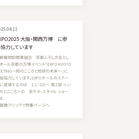
25.04.11
XPO2025 大阪・関西万博 に参
加協力しています
都織物卸商業組合 京都ふろしき会とし
オール京都の万博イベント「EXPO KYOTO
EETING～和のこころと地球の未来～」に
加協力しています。EXPOホールのステー
に登場するのは １１：００～ 第２部 ＜い
ちとこころ＞の 京テキ・スタイル ショー
す。
画像クリックで特集ページへ