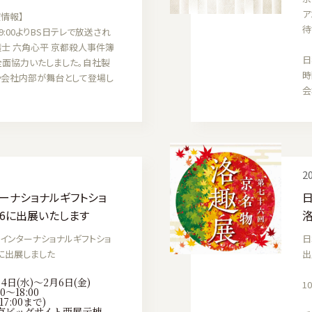
ア
演情報】
待
19:00よりBS日テレで放送され
護士 六角心平 京都殺人事件簿
日
全面協力いたしました。自社製
時
会社内部が舞台として登場し
会
20
ーナショナルギフトショ
26に出展いたします
京インターナショナルギフトショ
日
 に出展しました
出
日(水)～2月6日(金)
1
～18:00
7:00まで)
京ビッグサイト西展示棟