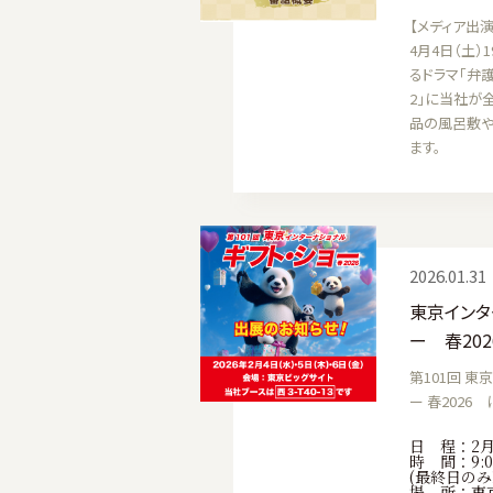
【メディア出
4月4日（土）
るドラマ「弁
2」に当社が
品の風呂敷や
ます。
2026.01.31
東京インタ
ー 春20
第101回 東
ー 春2026
日 程：2月4
時 間：9:00
(最終日のみ1
場 所：東