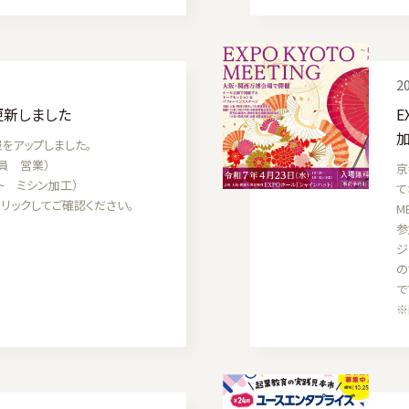
20
更新しました
E
をアップしました。
員 営業）
京
ト ミシン加工）
て
リックしてご確認ください。
M
参
ジ
の
で
※