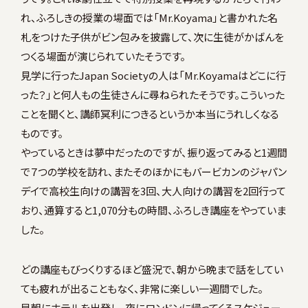
れ、ふろしきの授業の場面では「Mr.Koyama」と書かれた名
札をつけた子供がビン包みを披露して、次に生徒がかばんを
つくる場面が演じられていたそうです。
見学に行ったJapan Societyの人は「Mr.Koyamaはどこに行
った？」と何人もの生徒さんに尋ねられたそうです。こういった
ことを聞くと、講師冥利につきるというか本当にうれしくなる
ものです。
やっているときは夢中だったのですが、振り返ってみると1週間
で７つの学校を訪れ、またそのほかにもバービカンのジャパン
デイで高校生向けの講習を3回、大人向けの講習を2回行って
おり、通算すると1,070分もの時間、ふろしき講座をやっていま
した。
どの講座もびっくりするほど盛況で、朝から晩まで話をしてい
ても疲れが出ることもなく、非常に楽しい一週間でした。
早朝にホテルを出発し、夜にロンドンに帰ってくるスケジュー